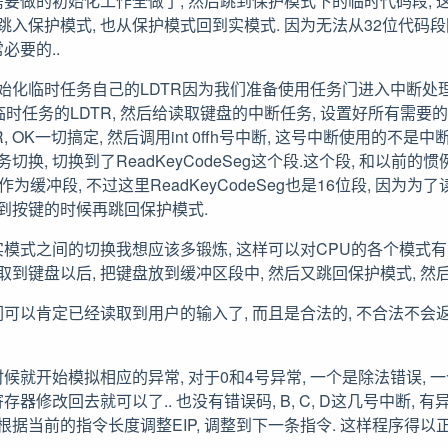
要做的初始化工作全做了, 然后跳到保护模式下的临时代码段, 这
跳入保护模式, 也从保护模式回到实模式. 因为无法从32位代码段
必要的..
初始化临时任务自己的LDTR因为我们准备使用任务门进入中断处理
好临时任务的LDTR, 然后给读取键盘的中断任务, 设置好所有需要的
 LDTR, OK一切搞定, 然后调用int 0ffh号中断, 这号中断使用的不是
切换, 切换到了ReadKeyCodeSeg这个段.这个段, 和以前的
作为缓冲段, 不过这里ReadKeyCodeSeg也是16位段, 因为为
取到按键的时候再跳回保护模式.
模式之间的切换我想应该多锻炼, 这样可以对CPU的各个模式有
取到键盘以后, 把键盘放到缓冲区段中, 然后又跳回保护模式, 然后
肯定已经读取到用户的输入了, 而且是合法的, 不合法不会返回, 必须
就开始模拟相应的异常, 对于0和4号异常, 一个是除法错误, 一
器修改回去就可以了.. 也没有错误码, B, C, D这几号中断, 有
根据当前的指令长度调整EIP, 调整到下一条指令. 这样程序得以