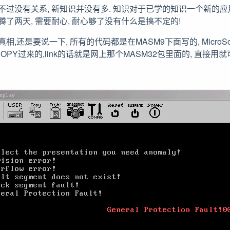
 不过没有关系, 新知识并没有多. 知识对于已学的知识一个新的应
腾了两天, 需要耐心, 耐心够了没有什么是搞不定的!
相,还是要说一下, 所有的代码都是在MASM9下面写的, MicroSoft
面COPY过来的,link的话就是网上那个MASM32包里面的, 直接用就可