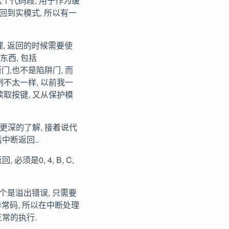
个代码段, 用于作为缓
回到实模式, 所以有一
, 返回的时候需要使
东西, 包括
中断门,也不是陷阱门, 而
惯例不太一样, 以前我一
了读取按键, 又从保护模
更深的了解, 接着说代
中断返回..
是0, 4, B, C,
个是溢出错误, 只需要
异常码, 所以在中断处理
正常的执行.