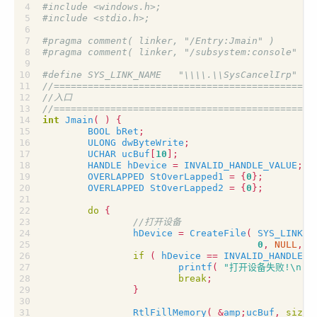
#include
<windows.h>;
#include
<stdio.h>;
int
Jmain
(
)
{
BOOL
bRet
;
ULONG
dwByteWrite
;
UCHAR
ucBuf
[
10
];
HANDLE
hDevice
=
INVALID_HANDLE_VALUE
;
OVERLAPPED
StOverLapped1
=
{
0
};
OVERLAPPED
StOverLapped2
=
{
0
};
do
{
hDevice
=
CreateFile
(
SYS_LINK_N
0
,
NULL
,
O
if
(
hDevice
==
INVALID_HANDLE_V
printf
(
"打开设备失败!
\n
"
break
;
}
RtlFillMemory
(
&
amp
;
ucBuf
,
sizeo