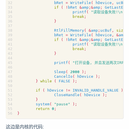
bRet
=
WriteFile
(
hDevice
,
ucBuf
if
(
!
bRet
&
amp
;
&
amp
;
GetLastErr
printf
(
"读取设备失败!
\n
"
break
;
}
RtlFillMemory
(
&
amp
;
ucBuf
,
sizeo
bRet
=
WriteFile
(
hDevice
,
&
amp
;
if
(
!
bRet
&
amp
;
&
amp
;
GetLastErr
printf
(
"读取设备失败!
\n
"
break
;
}
printf
(
"打开设备, 并且发送两次IRP请
Sleep
(
2000
);
CancelIo
(
hDevice
);
}
while
(
FALSE
);
if
(
hDevice
!=
INVALID_HANDLE_VALUE
)
{
CloseHandle
(
hDevice
);
}
system
(
"pause"
);
return
0
;
}
这边是内核的代码: