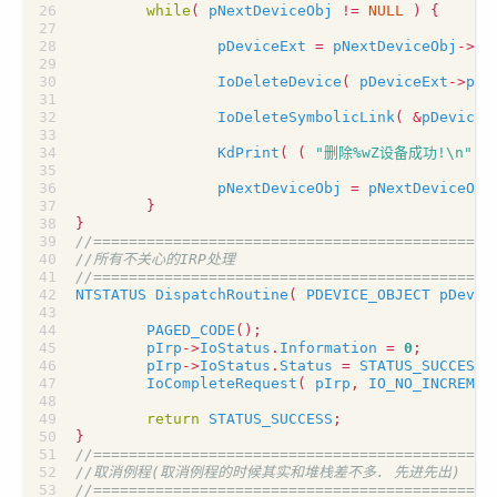
while
(
pNextDeviceObj
!=
NULL
)
{
pDeviceExt
=
pNextDeviceObj
->
De
IoDeleteDevice
(
pDeviceExt
->
pDe
IoDeleteSymbolicLink
(
&
pDeviceE
KdPrint
(
(
"删除%wZ设备成功!
\n
"
,
pNextDeviceObj
=
pNextDeviceObj
}
}
NTSTATUS
DispatchRoutine
(
PDEVICE_OBJECT
pDevic
PAGED_CODE
();
pIrp
->
IoStatus
.
Information
=
0
;
pIrp
->
IoStatus
.
Status
=
STATUS_SUCCESS
;
IoCompleteRequest
(
pIrp
,
IO_NO_INCREMEN
return
STATUS_SUCCESS
;
}