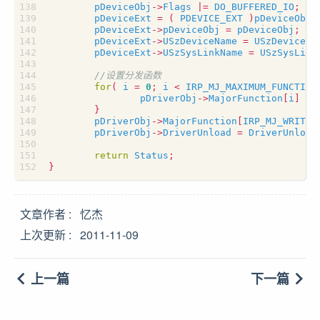
pDeviceObj
->
Flags
|=
DO_BUFFERED_IO
;
pDeviceExt
=
(
PDEVICE_EXT
)
pDeviceObj
-
pDeviceExt
->
pDeviceObj
=
pDeviceObj
;
pDeviceExt
->
USzDeviceName
=
USzDeviceNa
pDeviceExt
->
USzSysLinkName
=
USzSysLink
for
(
i
=
0
;
i
<
IRP_MJ_MAXIMUM_FUNCTION
pDriverObj
->
MajorFunction
[
i
]
=
}
pDriverObj
->
MajorFunction
[
IRP_MJ_WRITE
]
pDriverObj
->
DriverUnload
=
DriverUnload
return
Status
;
}
文章作者
忆杰
上次更新
2011-11-09
上一篇
下一篇