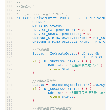
NTSTATUS
DriverEntry
(
PDRIVER_OBJECT
pDriverObj
ULONG
i
;
NTSTATUS
Status
;
PDEVICE_EXT
pDeviceExt
=
NULL
;
PDEVICE_OBJECT
pDeviceObj
=
NULL
;
UNICODE_STRING
USzDeviceName
=
RTL_CONS
UNICODE_STRING
USzSysLinkName
=
RTL_CON
Status
=
IoCreateDevice
(
pDriverObj
,
si
FILE_DEVICE_UN
if
(
!
NT_SUCCESS
(
Status
)
)
{
KdPrint
(
(
"设备创建失败!
\n
"
)
);
return
Status
;
}
Status
=
IoCreateSymbolicLink
(
&
USzSysL
if
(
!
NT_SUCCESS
(
Status
)
)
{
KdPrint
(
(
"创建符号链接失败!
\n
"
)
return
Status
;
}