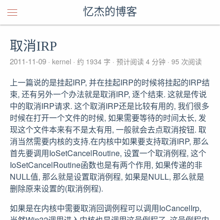
忆杰的博客
取消IRP
2011-11-09
kernel
约 1934 字
预计阅读 4 分钟
95
次阅读
上一篇说的是挂起IRP, 并在挂起IRP的时候将挂起的IRP结
束, 还有另外一个办法就是取消IRP, 逐个结束. 这就是传说
中的取消IRP请求. 这个取消IRP还是比较有用的, 我们很多
时候在打开一个文件的时候, 如果需要等待的时间太长, 发
现这个文件本来有不是太有用, 一般就会去点取消按钮. 取
消当然需要内核的支持.在内核中如果要支持取消IRP, 那么
首先要调用IoSetCancelRoutine, 设置一个取消例程, 这个
IoSetCancelRoutine函数也是有两个作用, 如果传递的非
NULL值, 那么就是设置取消例程, 如果是NULL, 那么就是
删除原来设置的(取消例程).
如果是在内核中需要取消回调例程可以调用IoCancelIrp,
当然Win32调用进入内核也是调用这号例程了, 这号例程内