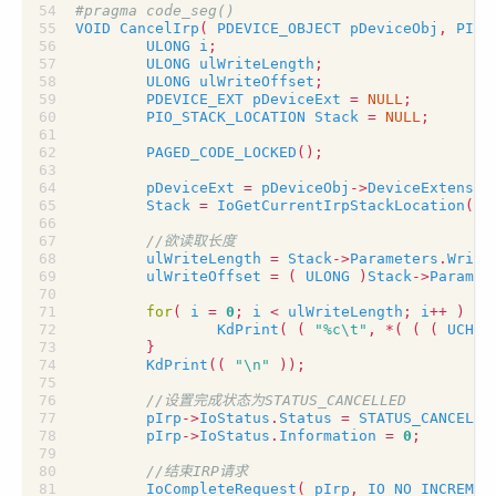
VOID
CancelIrp
(
PDEVICE_OBJECT
pDeviceObj
,
PIRP
ULONG
i
;
ULONG
ulWriteLength
;
ULONG
ulWriteOffset
;
PDEVICE_EXT
pDeviceExt
=
NULL
;
PIO_STACK_LOCATION
Stack
=
NULL
;
PAGED_CODE_LOCKED
();
pDeviceExt
=
pDeviceObj
->
DeviceExtensio
Stack
=
IoGetCurrentIrpStackLocation
(
pI
ulWriteLength
=
Stack
->
Parameters
.
Write
ulWriteOffset
=
(
ULONG
)
Stack
->
Paramet
for
(
i
=
0
;
i
<
ulWriteLength
;
i
++
)
{
KdPrint
(
(
"%c
\t
"
,
*
(
(
(
UCHAR
}
KdPrint
((
"
\n
"
));
pIrp
->
IoStatus
.
Status
=
STATUS_CANCELLE
pIrp
->
IoStatus
.
Information
=
0
;
IoCompleteRequest
(
pIrp
,
IO_NO_INCREMEN