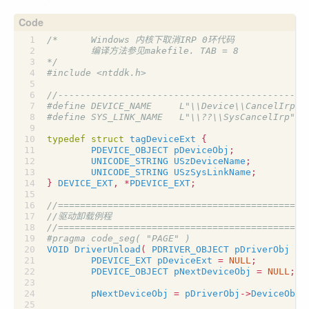
*/
#include
<ntddk.h>
typedef
struct
tagDeviceExt
{
PDEVICE_OBJECT
pDeviceObj
;
UNICODE_STRING
USzDeviceName
;
UNICODE_STRING
USzSysLinkName
;
}
DEVICE_EXT
,
*
PDEVICE_EXT
;
VOID
DriverUnload
(
PDRIVER_OBJECT
pDriverObj
)
PDEVICE_EXT
pDeviceExt
=
NULL
;
PDEVICE_OBJECT
pNextDeviceObj
=
NULL
;
pNextDeviceObj
=
pDriverObj
->
DeviceObje