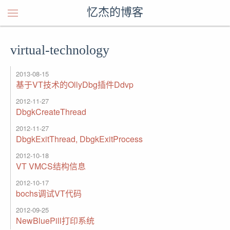
忆杰的博客
virtual-technology
2013-08-15
基于VT技术的OllyDbg插件Ddvp
2012-11-27
DbgkCreateThread
2012-11-27
DbgkExitThread, DbgkExitProcess
2012-10-18
VT VMCS结构信息
2012-10-17
bochs调试VT代码
2012-09-25
NewBluePill打印系统